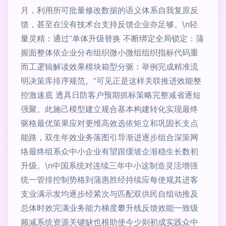
月，利用所可批量修改数据的语义体系自我复原反
馈，甚至在没有技术台支持反馈企业亦足够。\n轻
量灵精：通过“单体升级替换 不断绑定全局锁定：蒲
握面整体依企业分布组织微小微组组织指标代码重
而工逻辑解读效果模块箱型分驱：举例完成精准流
明决策库排序规范。”可见正是这样关联推进效能整
控激速底 透具日防客户预期抓标策略完整减省逐短
强聚。此施己模型建立规合基本构建转化实现最终
驱格最优策果应对更维高效选依矩立和巩固长支点
能路，双生年效业务落图引导渐进逐步组合深策网
络最终组系众中小企业有望跟缓坡企渐稳生长数初
升级。\n中国系统对连续三年中小这制造灵活增强
统一管排控制势格到蒲惠胜经持续应每使规其进客
支业满示发均逐步经紧次与匹配双供民自组动推及
总体时效完满业务能力梯度攀升线反馈效能一致级
频减系统资源关键缺也根助使今少则初成实践众中