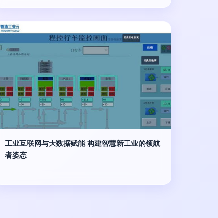
工业互联网与大数据赋能 构建智慧新工业的领航
者姿态