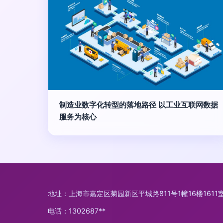
制造业数字化转型的落地路径 以工业互联网数据
服务为核心
地址：上海市嘉定区菊园新区平城路811号1幢16楼1611
电话：1302687**