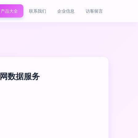
产品大全
联系我们
企业信息
访客留言
网数据服务