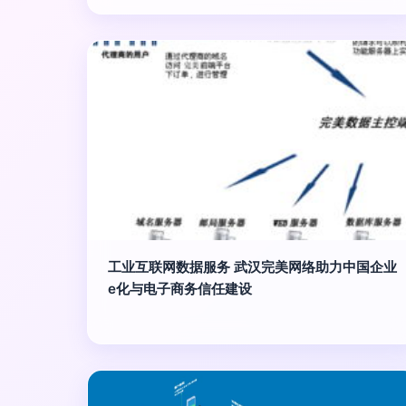
工业互联网数据服务 武汉完美网络助力中国企业
e化与电子商务信任建设