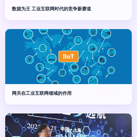
数据为王 工业互联网时代的竞争新赛道
网关在工业互联网领域的作用