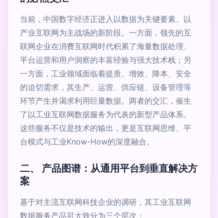
当前，中国数字经济正进入以数据为关键要素、以
产业互联网为主战场的新阶段。一方面，领先的互
联网企业在消费互联网时代积累了海量数据处理、
平台运营和用户洞察的丰富经验与强大技术栈；另
一方面，工业领域面临着提质、增效、降本、安全
的迫切需求，其生产、运营、供应链、设备管理等
环节产生并渴求利用巨量数据。两者的交汇，催生
了以工业互联网数据服务为代表的新型产品体系。
这些服务不仅是技术的输出，更是互联网思维、平
台模式与工业Know-How的深度融合。
二、 产品图谱：从通用平台到垂直解决方
案
基于对主流互联网科技企业的调研，其工业互联网
数据服务产品可大致分为三个层次：