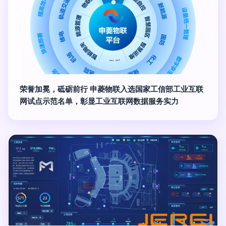
荣誉加冕，砥砺前行 申菱物联入选国家工信部工业互联
网试点示范名单，彰显工业互联网数据服务实力