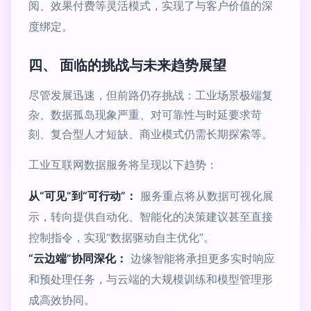
阅、效果付费等灵活模式，实现了与客户价值的深
度绑定。
四、 面临的挑战与未来趋势展望
尽管发展迅速，但前路仍存挑战：工业场景极端复
杂、数据孤岛现象严重、对可靠性与时延要求苛
刻、复合型人才短缺、商业模式仍需长期探索等。
工业互联网数据服务将呈现以下趋势：
从“可见”到“可行动”：
服务重点将从数据可视化展
示，转向提供自动化、智能化的决策建议甚至直接
控制指令，实现“数据驱动自主优化”。
“云边端”协同深化：
边缘智能将承担更多实时响应
和预处理任务，与云端的大规模训练和模型管理形
成高效协同。